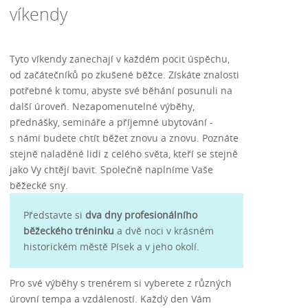
víkendy
Tyto víkendy zanechají v každém pocit úspěchu,
od začátečníků po zkušené běžce. Získáte znalosti
potřebné k tomu, abyste své běhání posunuli na
další úroveň. Nezapomenutelné výběhy,
přednášky, semináře a příjemné ubytování -
s námi budete chtít běžet znovu a znovu. Poznáte
stejně naladěné lidi z celého světa, kteří se stejně
jako Vy chtějí bavit. Společně naplníme Vaše
běžecké sny.
Představte si
dva dny profesionálního
běžeckého tréninku
a dvě noci v krásném
historickém městě Písek a v jeho okolí.
Pro své výběhy s trenérem si vyberete z různých
úrovní tempa a vzdáleností. Každý den Vám