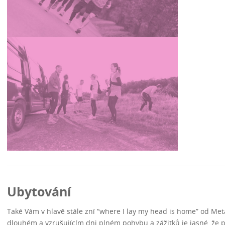
Ubytování
Také Vám v hlavě stále zní “where I lay my head is home” od Meta
dlouhém a vzrušujícím dni plném pohybu a zážitků je jasné, že p