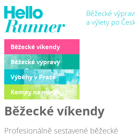
Běžecké výprav
a výlety po Čes
Běžecké víkendy
Běžecké výpravy
Výběhy v Praze
Kempy na míru
Běžecké víkendy
Profesionálně sestavené běžecké