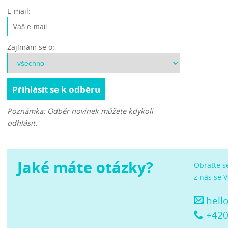
E-mail:
Zajímám se o:
Poznámka: Odběr novinek můžete kdykoli
odhlásit.
Jaké máte otázky?
Obraťte s
z nás se 
hell
+420